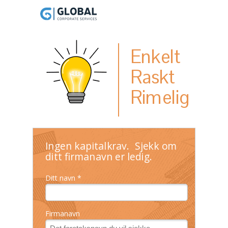
Enkelt
Raskt
Rimelig
Ingen kapitalkrav. Sjekk om
ditt firmanavn er ledig.
Ditt navn *
Firmanavn