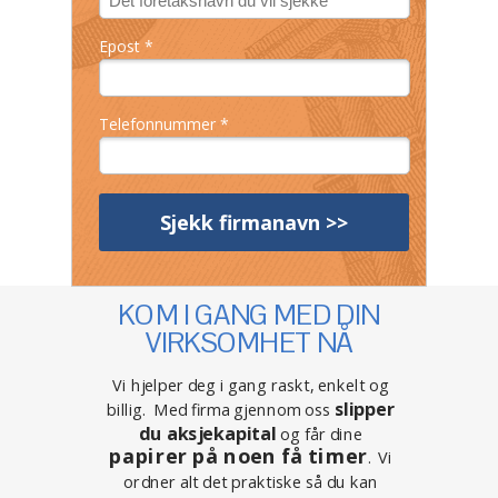
Epost *
Telefonnummer *
Sjekk firmanavn >>
KOM I GANG MED DIN
VIRKSOMHET NÅ
Vi hjelper deg i gang raskt, enkelt og
slipper
billig. Med firma gjennom oss
du aksjekapital
og får dine
papirer på noen få timer
. Vi
ordner alt det praktiske så du kan