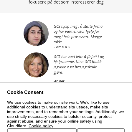
fokusere på det som interesserer deg.
GCS hjalp meg i å starte firma
og har vært en stor hjelp for
meg i hele prosessen. Mange
takk!
- Amela K.
GCS har vært lette å få fatt i og
hjelpsomme. Uten GCS hadde
jeg ikke visst hva jeg skulle
gjøre.
-Inger E
Cookie Consent
Å starte firma skal være morsomt
We use cookies to make our site work. We'd like to use
og enkelt!
additional cookies to understand site usage, make site
improvements, and to remember your settings. Additionally, we
use strictly necessary cookies to bolster security, protect
against abuse, and ensure your online safety using
Cloudflare.
Cookie policy
Tilbake opp